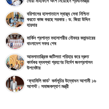
দোয়া মাহফিলে অংশ নিয়েছেন প্রধানমন্ত্রী
বরিশালের হাসপাতালে স্বাস্থ্য সেবা নিশ্চিত
করতে কাজ করছে সরকার : ড. জিয়া উদ্দিন
হায়দার
মার্কিন প্রশান্ত মহাসাগরীয় নৌবহর কমান্ডারের
বাংলাদেশ সফর শেষ
আমলাতান্ত্রিক জটিলতা পরিহার করে দ্রুত
কার্যকর ব্যবস্থা গ্রহণের নির্দেশ জনপ্রশাসন
উপদেষ্টার
‘ফ্যামিলি কার্ড’ কর্মসূচির উদ্বোধন আগামী ১৬
আগস্ট : সমাজকল্যাণ মন্ত্রী