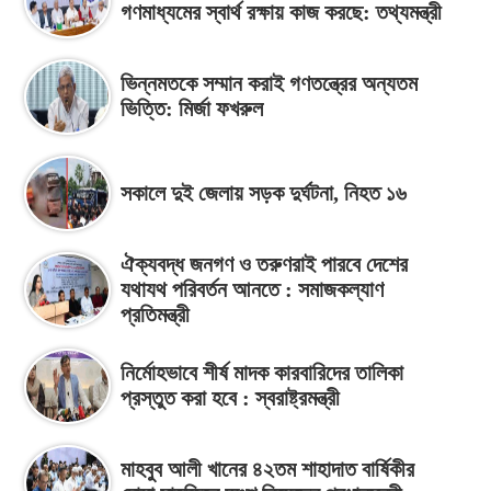
গণমাধ্যমের স্বার্থ রক্ষায় কাজ করছে: তথ্যমন্ত্রী
ভিন্নমতকে সম্মান করাই গণতন্ত্রের অন্যতম
ভিত্তি: মির্জা ফখরুল
সকালে দুই জেলায় সড়ক দুর্ঘটনা, নিহত ১৬
ঐক্যবদ্ধ জনগণ ও তরুণরাই পারবে দেশের
যথাযথ পরিবর্তন আনতে : সমাজকল্যাণ
প্রতিমন্ত্রী
নির্মোহভাবে শীর্ষ মাদক কারবারিদের তালিকা
প্রস্তুত করা হবে : স্বরাষ্ট্রমন্ত্রী
মাহবুব আলী খানের ৪২তম শাহাদাত বার্ষিকীর