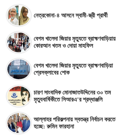
নেত্রকোনা-৪ আসনে স্বামী-স্ত্রী প্রার্থী
বেগম খালেদা জিয়ার মৃত্যুতে ব্রাহ্মণবাড়িয়ায়
কোরআন খতম ও দোয়া মাহফিল
বেগম খালেদা জিয়ার মৃত্যুতে ব্রাহ্মণবাড়িয়া
প্রেসক্লাবের শোক
চারণ সাংবাদিক মোনাজাতউদ্দিনের ৩০ তম
মৃত্যুবার্ষিকীতে সিআরএ'র শ্রদ্ধাঞ্জলি
আল্লাহর পরিকল্পনায় স্বতন্ত্র নির্বাচন করতে
হচ্ছে: রুমিন ফারহানা