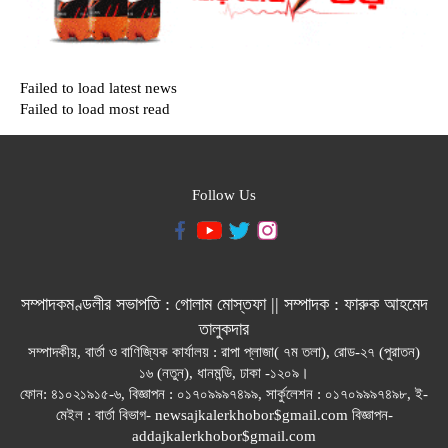
Failed to load latest news
Failed to load most read
Follow Us
সম্পাদকমণ্ডলীর সভাপতি : গোলাম মোস্তফা || সম্পাদক : ফারুক আহমেদ
তালুকদার
সম্পাদকীয়, বার্তা ও বাণিজ্যিক কার্যালয় : রাপা প্লাজা( ৭ম তলা), রোড-২৭ (পুরাতন)
১৬ (নতুন), ধানমন্ডি, ঢাকা -১২০৯।
ফোন: ৪১০২১৯১৫-৬, বিজ্ঞাপন : ০১৭০৯৯৯৭৪৯৯, সার্কুলেশন : ০১৭০৯৯৯৭৪৯৮, ই-
মেইল : বার্তা বিভাগ- newsajkalerkhobor$gmail.com বিজ্ঞাপন-
addajkalerkhobor$gmail.com