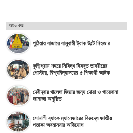
আরও খবর
পুঠিয়ায় বাজারে বালুবাহী ট্রাক উল্টে নিহত ৪
কুড়িগ্রাম শহরে নিষিদ্ধ হিযবুত তাহরীরের
পোস্টার, বিশ্ববিদ্যালয়ের ৫ শিক্ষার্থী আটক
দেবীদ্বার খালেদা জিয়ার জন্য দোয়া ও গায়েবানা
জানাজা অনুষ্ঠিত
সোনালী ব্যাংক ম্যানেজারের বিরুদ্ধে জাতীয়
পতাকা অবমাননার অভিযোগ