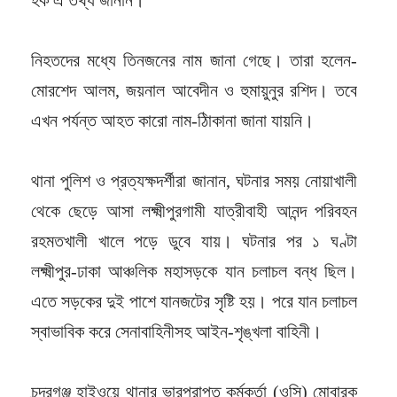
নিহতদের মধ্যে তিনজনের নাম জানা গেছে। তারা হলেন-
মোরশেদ আলম, জয়নাল আবেদীন ও হুমায়ুনুর রশিদ। তবে
এখন পর্যন্ত আহত কারো নাম-ঠিাকানা জানা যায়নি।
থানা পুলিশ ও প্রত্যক্ষদর্শীরা জানান, ঘটনার সময় নোয়াখালী
থেকে ছেড়ে আসা লক্ষ্মীপুরগামী যাত্রীবাহী আনন্দ পরিবহন
রহমতখালী খালে পড়ে ডুবে যায়। ঘটনার পর ১ ঘণ্টা
লক্ষ্মীপুর-ঢাকা আঞ্চলিক মহাসড়কে যান চলাচল বন্ধ ছিল।
এতে সড়কের দুই পাশে যানজটের সৃষ্টি হয়। পরে যান চলাচল
স্বাভাবিক করে সেনাবাহিনীসহ আইন-শৃঙ্খলা বাহিনী।
চন্দ্রগঞ্জ হাইওয়ে থানার ভারপ্রাপ্ত কর্মকর্তা (ওসি) মোবারক