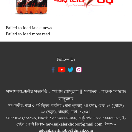
Failed to load latest news
Failed to load most read
Follow Us
সম্পাদকমণ্ডলীর সভাপতি : গোলাম মোস্তফা || সম্পাদক : ফারুক আহমেদ
তালুকদার
সম্পাদকীয়, বার্তা ও বাণিজ্যিক কার্যালয় : রাপা প্লাজা( ৭ম তলা), রোড-২৭ (পুরাতন)
১৬ (নতুন), ধানমন্ডি, ঢাকা -১২০৯।
ফোন: ৪১০২১৯১৫-৬, বিজ্ঞাপন : ০১৭০৯৯৯৭৪৯৯, সার্কুলেশন : ০১৭০৯৯৯৭৪৯৮, ই-
মেইল : বার্তা বিভাগ- newsajkalerkhobor$gmail.com বিজ্ঞাপন-
addajkalerkhobor$gmail.com