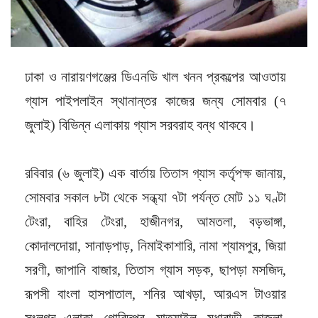
ঢাকা ও নারায়ণগঞ্জের ডিএনডি খাল খনন প্রকল্পের আওতায়
গ্যাস পাইপলাইন স্থানান্তর কাজের জন্য সোমবার (৭
জুলাই) বিভিন্ন এলাকায় গ্যাস সরবরাহ বন্ধ থাকবে।
রবিবার (৬ জুলাই) এক বার্তায় তিতাস গ্যাস কর্তৃপক্ষ জানায়,
সোমবার সকাল ৮টা থেকে সন্ধ্যা ৭টা পর্যন্ত মোট ১১ ঘণ্টা
টেংরা, বাহির টেংরা, হাজীনগর, আমতলা, বড়ভাঙ্গা,
কোদালদোয়া, সানাড়পাড়, নিমাইকাশারি, নামা শ্যামপুর, জিয়া
সরণী, জাপানি বাজার, তিতাস গ্যাস সড়ক, ছাপড়া মসজিদ,
রূপসী বাংলা হাসপাতাল, শনির আখড়া, আরএস টাওয়ার
সংলগ্ন এলাকা, গোবিন্দপুর, মাতুয়াইল, মৃধাবাড়ী, কাজলা,