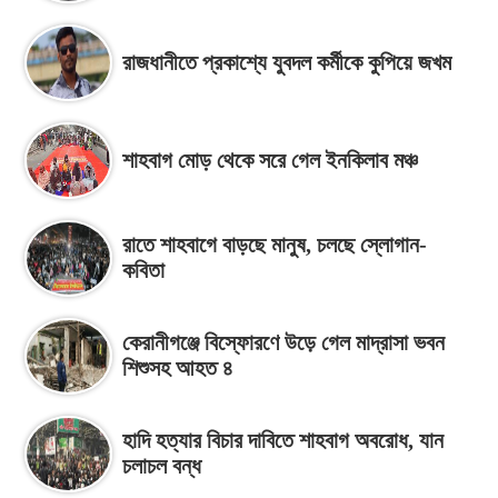
রাজধানীতে প্রকাশ্যে যুবদল কর্মীকে কুপিয়ে জখম
শাহবাগ মোড় থেকে সরে গেল ইনকিলাব মঞ্চ
রাতে শাহবাগে বাড়ছে মানুষ, চলছে স্লোগান-
কবিতা
কেরানীগঞ্জে বিস্ফোরণে উড়ে গেল মাদ্রাসা ভবন
শিশুসহ আহত ৪
হাদি হত্যার বিচার দাবিতে শাহবাগ অবরোধ, যান
চলাচল বন্ধ