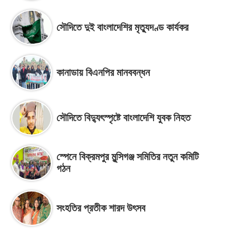
সৌদিতে দুই বাংলাদেশির মৃত্যুদণ্ড কার্যকর
কানাডায় বিএনপির মানববন্ধন
সৌদিতে বিদ্যুৎস্পৃষ্টে বাংলাদেশি যুবক নিহত
স্পেনে বিক্রমপুর মুন্সিগঞ্জ সমিতির নতুন কমিটি
গঠন
সংহতির প্রতীক শারদ উৎসব