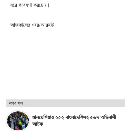
ধরে গবেষণা করছেন।
আজকালের খবর/আরইউ
আরও খবর
মালয়েশিয়ায় ২৫২ বাংলাদেশিসহ ৫৬৭ অভিবাসী
আটক