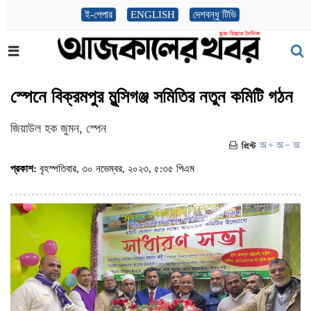
ই-পেপার
ENGLISH
দেশবন্ধু টিভি
স্পেনে বিক্রমপুর মুন্সিগঞ্জ সমিতির নতুন কমিটি গঠন
জিয়াউল হক জুমন, স্পেন
প্রকাশ:
বৃহস্পতিবার, ৩০ নভেম্বর, ২০২৩, ৫:৩৫ পিএম
(ভিজিট : ২৬৮৭)