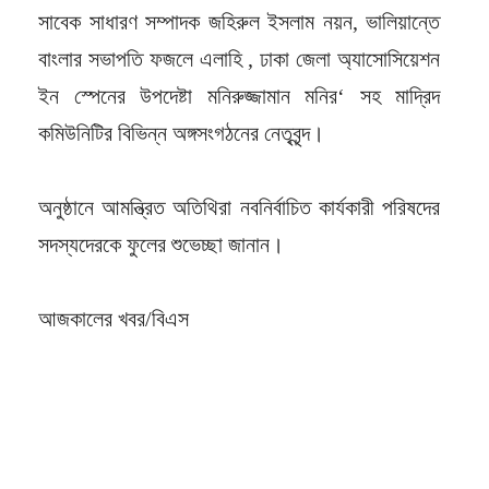
সাবেক সাধারণ সম্পাদক জহিরুল ইসলাম নয়ন, ভালিয়ান্তে
বাংলার সভাপতি ফজলে এলাহি , ঢাকা জেলা অ্যাসোসিয়েশন
ইন স্পেনের উপদেষ্টা মনিরুজ্জামান মনির‘ সহ মাদ্রিদ
কমিউনিটির বিভিন্ন অঙ্গসংগঠনের নেতৃবৃন্দ।
অনুষ্ঠানে আমন্ত্রিত অতিথিরা নবনির্বাচিত কার্যকারী পরিষদের
সদস্যদেরকে ফুলের শুভেচ্ছা জানান।
আজকালের খবর/বিএস