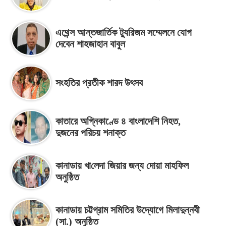
এথেন্স আন্তজার্তিক ট্যুরিজম সম্মেলনে যোগ
দেবেন শাহজাহান বাবুল
সংহতির প্রতীক শারদ উৎসব
কাতারে অগ্নিকাণ্ডে ৪ বাংলাদেশি নিহত,
দুজনের পরিচয় শনাক্ত
কানাডায় খা‌লেদা জিয়ার জন্য দোয়া মাহফিল
অনু‌ষ্ঠিত
কানাডায় চট্টগ্রাম সমিতির উদ্যোগে মিলাদুন্নবী
(সা.) অনু‌ষ্ঠিত