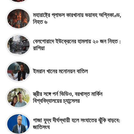
মহারাষ্ট্রে গ্লাভস কারখানায় ভয়াবহ অগ্নিকাণ্ড,
নিহত ৬
বেলগোরাদে ইউক্রেনের হামলায় ২০ জন নিহত :
রাশিয়া
ইমরান খানের মনোনয়ন বাতিল
স্ত্রীর সঙ্গে পর্ন ভিডিও, বরখাস্ত মার্কিন
বিশ্ববিদ্যালয়ের চ্যান্সেলর
গাজা যুদ্ধ দীর্ঘস্থায়ী হলে সংঘাতের ঝুঁকি বাড়বে:
জাতিসংঘ