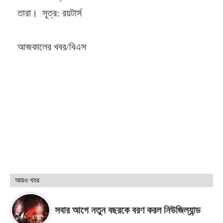
তারা। সূত্র: রয়টার্স
আজকালের খবর/বিএস
আরও খবর
সবার আগে নতুন বছরকে বরণ করল নিউজিল্যান্ড