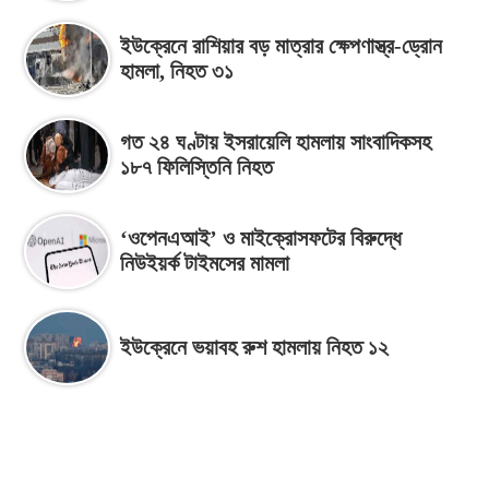
ইউক্রেনে রাশিয়ার বড় মাত্রার ক্ষেপণাস্ত্র-ড্রোন
হামলা, নিহত ৩১
গত ২৪ ঘণ্টায় ইসরায়েলি হামলায় সাংবাদিকসহ
১৮৭ ফিলিস্তিনি নিহত
‘ওপেনএআই’ ও মাইক্রোসফটের বিরুদ্ধে
নিউইয়র্ক টাইমসের মামলা
ইউক্রেনে ভয়াবহ রুশ হামলায় নিহত ১২