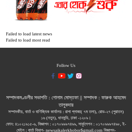
Failed to load latest news
Failed to load most read
Follow Us
সম্পাদকমণ্ডলীর সভাপতি : গোলাম মোস্তফা || সম্পাদক : ফারুক আহমেদ
তালুকদার
সম্পাদকীয়, বার্তা ও বাণিজ্যিক কার্যালয় : রাপা প্লাজা( ৭ম তলা), রোড-২৭ (পুরাতন)
১৬ (নতুন), ধানমন্ডি, ঢাকা -১২০৯।
ফোন: ৪১০২১৯১৫-৬, বিজ্ঞাপন : ০১৭০৯৯৯৭৪৯৯, সার্কুলেশন : ০১৭০৯৯৯৭৪৯৮, ই-
মেইল : বার্তা বিভাগ- newsajkalerkhobor$gmail.com বিজ্ঞাপন-