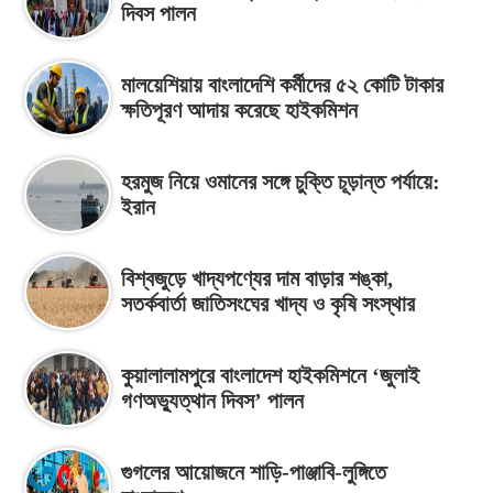
দিবস পালন
মালয়েশিয়ায় বাংলাদেশি কর্মীদের ৫২ কোটি টাকার
ক্ষতিপূরণ আদায় করেছে হাইকমিশন
হরমুজ নিয়ে ওমানের সঙ্গে চুক্তি চূড়ান্ত পর্যায়ে:
ইরান
বিশ্বজুড়ে খাদ্যপণ্যের দাম বাড়ার শঙ্কা,
সতর্কবার্তা জাতিসংঘের খাদ্য ও কৃষি সংস্থার
কুয়ালালামপুরে বাংলাদেশ হাইকমিশনে ‘জুলাই
গণঅভ্যুত্থান দিবস’ পালন
গুগলের আয়োজনে শাড়ি-পাঞ্জাবি-লুঙ্গিতে