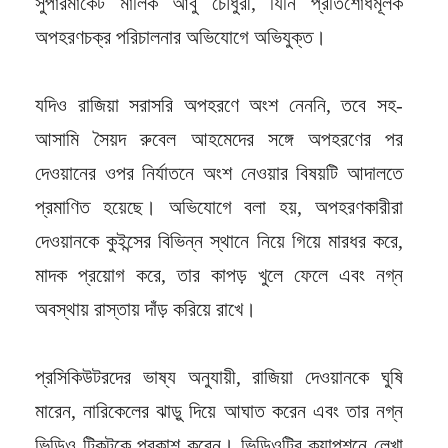
সুপারমার্কেট মালিক আবু চৌধুরী, যিনি প্রতিশোধমূলক
অপহরণচক্র পরিচালনার অভিযোগে অভিযুক্ত।
যদিও রাজিয়া সরাসরি অপহরণে অংশ নেননি, তবে সহ-
আসামি সৈয়দ রুবেল আহমেদের সঙ্গে অপহরণের পর
দেওয়ানের ওপর নির্যাতনে অংশ নেওয়ার বিষয়টি আদালতে
প্রমাণিত হয়েছে। অভিযোগে বলা হয়, অপহরণকারীরা
দেওয়ানকে কুইন্সের বিভিন্ন স্থানে নিয়ে গিয়ে মারধর করে,
মাদক প্রয়োগ করে, তার কাপড় খুলে ফেলে এবং নগ্ন
অবস্থায় রাস্তায় দাঁড় করিয়ে রাখে।
প্রসিকিউটরদের ভাষ্য অনুযায়ী, রাজিয়া দেওয়ানকে ঘুষি
মারেন, নারিকেলের ঝাড়ু দিয়ে আঘাত করেন এবং তার নগ্ন
ভিডিও টিকটকে প্রকাশ করেন। ভিডিওটির ক্যাপশনে লেখা