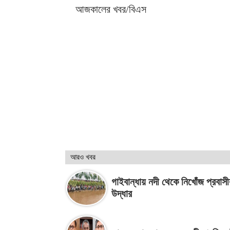
আজকালের খবর/বিএস
আরও খবর
গাইবান্ধায় নদী থেকে নিখোঁজ প্রবাস
উদ্ধার