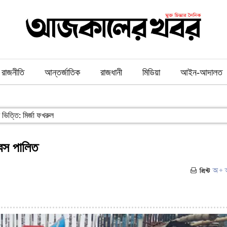
রাজনীতি
আন্তর্জাতিক
রাজধানী
মিডিয়া
আইন-আদালত
ভিত্তি: মির্জা ফখরুল
িবস পালিত