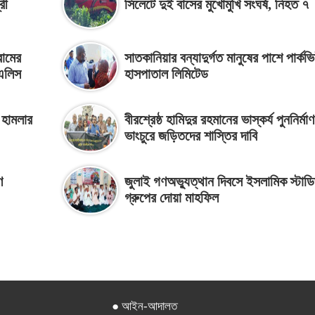
রী
সিলেটে দুই বাসের মুখোমুখি সংঘর্ষ, নিহত ৭
রামের
সাতকানিয়ার বন্যাদুর্গত মানুষের পাশে পার্কভ
 এলিস
হাসপাতাল লিমিটেড
 হামলার
বীরশ্রেষ্ঠ হামিদুর রহমানের ভাস্কর্য পুননির্মা
ভাংচুরে জড়িতদের শাস্তির দাবি
ণ
জুলাই গণঅভ্যুত্থান দিবসে ইসলামিক স্টাড
গ্রুপের দোয়া মাহফিল
● আইন-আদালত