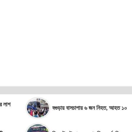
ীর লাশ
বগুড়ায় বাসচাপায় ৬ জন নিহত, আহত ১০