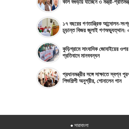
কাল বগুড়ায় যাচ্ছেন ৩ মন্ত্রী-প্রতিমন্ত্
১৭ বছরের গণতান্ত্রিক আন্দোলন-সংগ্
চূড়ান্ত বিজয় জুলাই গণঅভ্যুত্থান:
কুড়িগ্রামে সাংবাদিক জোবাইয়ের ওপর
প্রতিবাদে মানববন্ধন
প্রধানমন্ত্রীর সঙ্গে সাক্ষাতে স্বপ্ন পূর
শিশুশিল্পী অনুশ্রীর, শোনালেন গান
● সারাবাংলা