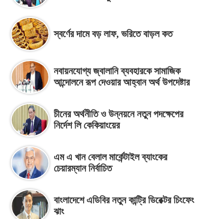
স্বর্ণের দামে বড় লাফ, ভরিতে বাড়ল কত
নবায়নযোগ্য জ্বালানি ব্যবহারকে সামাজিক
আন্দোলনে রূপ দেওয়ার আহ্বান অর্থ উপদেষ্টার
চীনের অর্থনীতি ও উন্নয়নে নতুন পদক্ষেপের
নির্দেশ লি কেকিয়াংয়ের
এম এ খান বেলাল মার্কেন্টাইল ব্যাংকের
চেয়ারম্যান নির্বাচিত
বাংলাদেশে এডিবির নতুন কান্ট্রি ডিরেক্টর চিংফেং
ঝাং