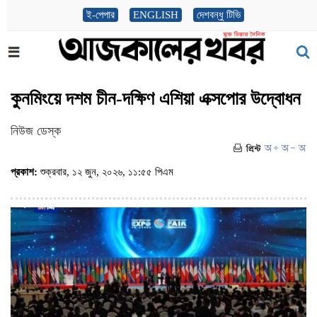
ই-পেপার
ENGLISH
দেশবন্ধু টিভি
কুনমিংয়ে দশম চীন-দক্ষিণ এশিয়া এক্সপোর উদ্বোধন
নিউজ ডেস্ক
প্রকাশ:
শুক্রবার, ১২ জুন, ২০২৬, ১১:৫৫ পিএম
(ভিজিট : ১২২)