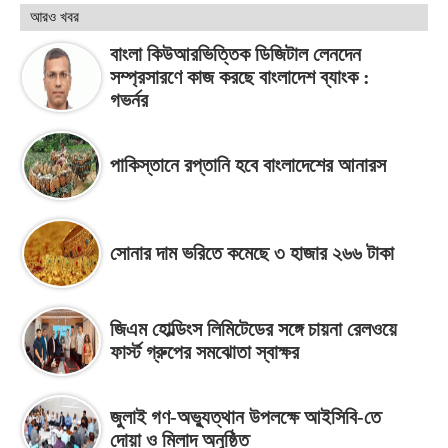
আরও খবর
বাংলা কিউআরভিত্তিক ডিজিটাল লেনদেন
সম্প্রসারণে কাজ করছে বাংলাদেশ ব্যাংক :
গভর্নর
পাকিস্তানে রপ্তানি হবে বাংলাদেশের আনারস
সোনার দাম ভরিতে কমেছে ৩ হাজার ২৬৬ টাকা
জিএম হোল্ডিংস লিমিটেডের সঙ্গে চায়না রেলওয়ে
ফার্স্ট গ্রুপের সমঝোতা স্বাক্ষর
জুলাই গণ-অভ্যুত্থান উপলক্ষে আইসিবি-তে
দোয়া ও মিলাদ অনুষ্ঠিত