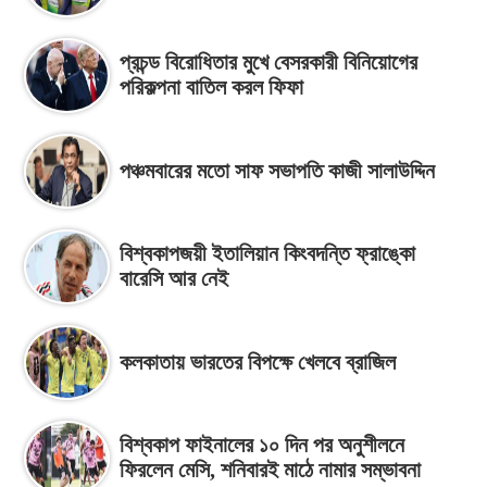
প্রচন্ড বিরোধিতার মুখে বেসরকারী বিনিয়োগের
পরিকল্পনা বাতিল করল ফিফা
পঞ্চমবারের মতো সাফ সভাপতি কাজী সালাউদ্দিন
বিশ্বকাপজয়ী ইতালিয়ান কিংবদন্তি ফ্রাঙ্কো
বারেসি আর নেই
কলকাতায় ভারতের বিপক্ষে খেলবে ব্রাজিল
বিশ্বকাপ ফাইনালের ১০ দিন পর অনুশীলনে
ফিরলেন মেসি, শনিবারই মাঠে নামার সম্ভাবনা