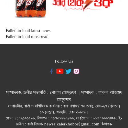
Failed to load latest news
Failed to load most read
Follow Us
সম্পাদকমণ্ডলীর সভাপতি : গোলাম মোস্তফা || সম্পাদক : ফারুক আহমেদ
তালুকদার
সম্পাদকীয়, বার্তা ও বাণিজ্যিক কার্যালয় : রাপা প্লাজা( ৭ম তলা), রোড-২৭ (পুরাতন)
১৬ (নতুন), ধানমন্ডি, ঢাকা -১২০৯।
ফোন: ৪১০২১৯১৫-৬, বিজ্ঞাপন : ০১৭০৯৯৯৭৪৯৯, সার্কুলেশন : ০১৭০৯৯৯৭৪৯৮, ই-
মেইল : বার্তা বিভাগ- newsajkalerkhobor$gmail.com বিজ্ঞাপন-