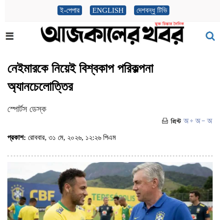
ই-পেপার
ENGLISH
দেশবন্ধু টিভি
নেইমারকে নিয়েই বিশ্বকাপ পরিকল্পনা
অ্যানচেলোত্তির
স্পোর্টস ডেস্ক
প্রকাশ:
রোববার, ৩১ মে, ২০২৬, ১২:২৬ পিএম
(ভিজিট : ১৬২)