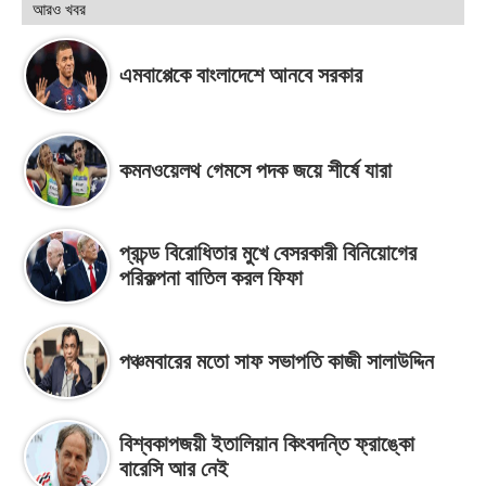
আরও খবর
এমবাপ্পেকে বাংলাদেশে আনবে সরকার
কমনওয়েলথ গেমসে পদক জয়ে শীর্ষে যারা
প্রচন্ড বিরোধিতার মুখে বেসরকারী বিনিয়োগের
পরিকল্পনা বাতিল করল ফিফা
পঞ্চমবারের মতো সাফ সভাপতি কাজী সালাউদ্দিন
বিশ্বকাপজয়ী ইতালিয়ান কিংবদন্তি ফ্রাঙ্কো
বারেসি আর নেই