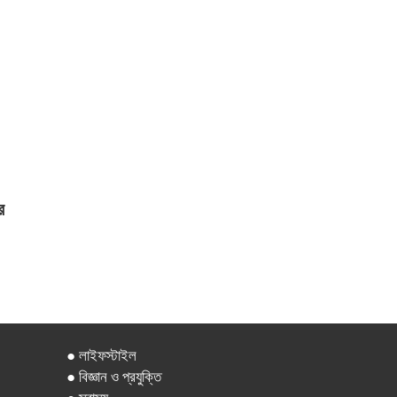
র
● লাইফস্টাইল
● বিজ্ঞান ও প্রযুক্তি