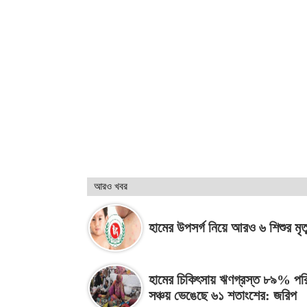
আরও খবর
হামের উপসর্গ নিয়ে আরও ৬ শিশুর মৃত্
হামের চিকিৎসায় ঋণগ্রস্ত ৮৯% পরি
সঞ্চয় ভেঙেছে ৬১ শতাংশের: জরিপ