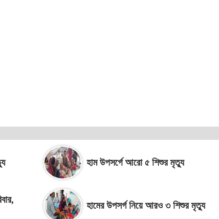
যু
হাম উপসর্গে আরো ৫ শিশুর মৃত্যু
বার,
হামের উপসর্গ নিয়ে আরও ৩ শিশুর মৃত্যু