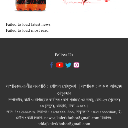
Failed to load latest news
Failed to load most read
Follow Us
সম্পাদকমণ্ডলীর সভাপতি : গোলাম মোস্তফা || সম্পাদক : ফারুক আহমেদ
তালুকদার
সম্পাদকীয়, বার্তা ও বাণিজ্যিক কার্যালয় : রাপা প্লাজা( ৭ম তলা), রোড-২৭ (পুরাতন)
১৬ (নতুন), ধানমন্ডি, ঢাকা -১২০৯।
ফোন: ৪১০২১৯১৫-৬, বিজ্ঞাপন : ০১৭০৯৯৯৭৪৯৯, সার্কুলেশন : ০১৭০৯৯৯৭৪৯৮, ই-
মেইল : বার্তা বিভাগ- newsajkalerkhobor$gmail.com বিজ্ঞাপন-
addajkalerkhobor$gmail.com