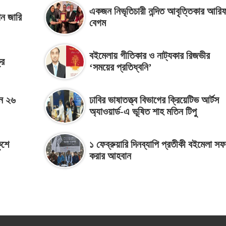
একজন নিভৃতিচারী নন্দিত আবৃত্তিকার আরিফ
পন জারি
বেগম
বইমেলায় গীতিকার ও নাট্যকার রিজভীর
রি
‘সময়ের প্রতিধ্বনি’
েন ২৬
ঢাবির ভাষাতত্ত্ব বিভাগের ক্রিয়েটিভ আর্টস
অ্যাওয়ার্ড-এ ভূষিত শাহ মতিন টিপু
ুশে
১ ফেব্রুয়ারি দিনব্যাপি প্রতীকী বইমেলা স
করার আহবান