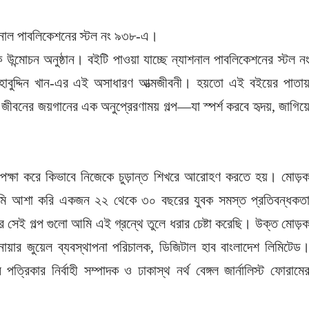
যাশনাল পাবলিকেশনের স্টল নং ৯৩৮-এ।
ক উন্মোচন অনুষ্ঠান। বইটি পাওয়া যাচ্ছে ন্যাশনাল পাবলিকেশনের স্টল ন
াবুদ্দিন খান-এর এই অসাধারণ আত্মজীবনী। হয়তো এই বইয়ের পাতা
জীবনের জয়গানের এক অনুপ্রেরণাময় গল্প—যা স্পর্শ করবে হৃদয়, জাগিয়
উপেক্ষা করে কিভাবে নিজেকে চুড়ান্ত শিখরে আরোহণ করতে হয়। মোড়
ন আমি আশা করি একজন ২২ থেকে ৩০ বছরের যুবক সমস্ত প্রতিবন্ধকত
 সেই গল্প গুলো আমি এই গ্রন্থে তুলে ধরার চেষ্টা করেছি। উক্ত মোড়
নোয়ার জুয়েল ব্যবস্থাপনা পরিচালক, ডিজিটাল হাব বাংলাদেশ লিমিটেড
ত্রিকার নির্বাহী সম্পাদক ও ঢাকাস্থ নর্থ বেঙ্গল জার্নালিস্ট ফোরামে