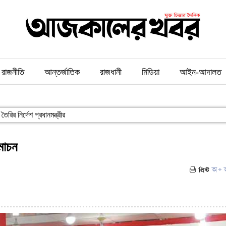
রাজনীতি
আন্তর্জাতিক
রাজধানী
মিডিয়া
আইন-আদালত
ৈরির নির্দেশ প্রধানমন্ত্রীর
মোচন
৬)