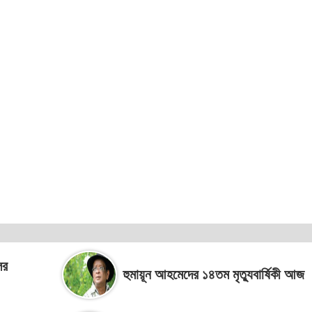
ের
হুমায়ূন আহমেদের ১৪তম মৃত্যুবার্ষিকী আজ