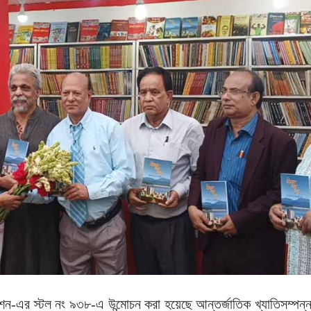
েশন-এর স্টল নং ৯৩৮-এ উন্মোচন করা হয়েছে আন্তর্জাতিক খ্যাতিসম্পন্