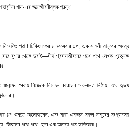
হাবুদ্দিন খান-এর আত্মজীবনীমূলক গ্রন্থ
নিবেদিত প্রাণ চিকিৎসকের মানবসেবার গল্প, এক সাহসী মানুষের অদম্
বন্দর বুশার থেকে দুবাই—দীর্ঘ প্রবাসজীবনের পথে পথে লেখক প্রত্যক্
 রঙ।
ত মানুষের সেবায় নিজেকে নিবেদন করেছেন অক্লান্ত নিষ্ঠায়, আর হৃদয়
ঁড়ানোর।
কতার গল্প শুনতে ভালোবাসেন, এবং যারা একজন সফল মানুষের সংগ্রামম
য ‘জীবনের পথে পথে’ হবে এক অনন্য পাঠ অভিজ্ঞতা।