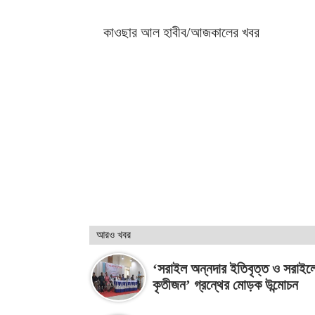
কাওছার আল হাবীব/আজকালের খবর
আরও খবর
‘সরাইল অন্নদার ইতিবৃত্ত ও সরাইল
কৃতীজন’ গ্রন্থের মোড়ক উন্মোচন