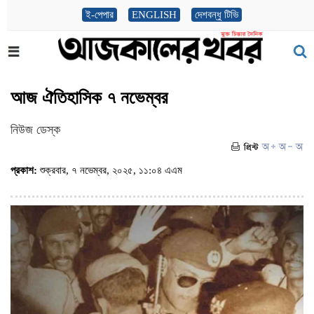
ই-পেপার
ENGLISH
দেশবন্ধু টিভি
আজ ঐতিহাসিক ৭ নভেম্বর
নিউজ ডেস্ক
প্রকাশ:
শুক্রবার, ৭ নভেম্বর, ২০২৫, ১১:০৪ এএম
(ভিজিট : ৫৫৩)