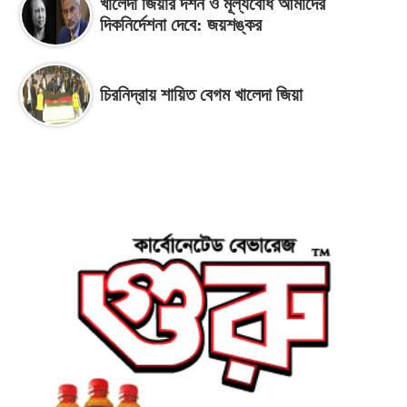
খালেদা জিয়ার দর্শন ও মূল্যবোধ আমাদের
দিকনির্দেশনা দেবে: জয়শঙ্কর
চিরনিদ্রায় শায়িত বেগম খালেদা জিয়া