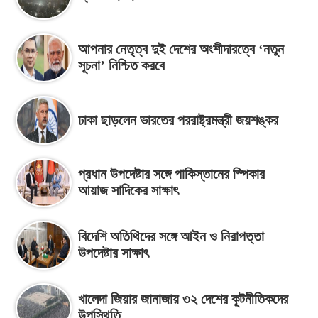
আপনার নেতৃত্ব দুই দেশের অংশীদারত্বে ‘নতুন
সূচনা’ নিশ্চিত করবে
ঢাকা ছাড়লেন ভারতের পররাষ্ট্রমন্ত্রী জয়শঙ্কর
প্রধান উপদেষ্টার সঙ্গে পাকিস্তানের স্পিকার
আয়াজ সাদিকের সাক্ষাৎ
বিদেশি অতিথিদের সঙ্গে আইন ও নিরাপত্তা
উপদেষ্টার সাক্ষাৎ
খালেদা জিয়ার জানাজায় ৩২ দেশের কূটনীতিকদের
উপস্থিতি