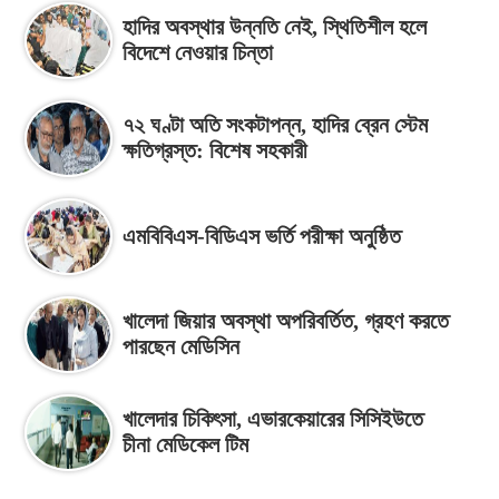
হাদির অবস্থার উন্নতি নেই, স্থিতিশীল হলে
বিদেশে নেওয়ার চিন্তা
৭২ ঘণ্টা অতি সংকটাপন্ন, হাদির ব্রেন স্টেম
ক্ষতিগ্রস্ত: বিশেষ সহকারী
এমবিবিএস-বিডিএস ভর্তি পরীক্ষা অনুষ্ঠিত
খালেদা জিয়ার অবস্থা অপরিবর্তিত, গ্রহণ করতে
পারছেন মেডিসিন
খালেদার চিকিৎসা, এভারকেয়ারের সিসিইউতে
চীনা মেডিকেল টিম