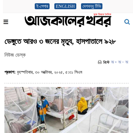
ই-পেপার
ENGLISH
দেশবন্ধু টিভি
ডেঙ্গুতে আরও ৩ জনের মৃত্যু, হাসপাতালে ৯২৮
নিউজ ডেস্ক
প্রকাশ:
বৃহস্পতিবার, ৩০ অক্টোবর, ২০২৫, ৫:৩১ পিএম
(ভিজিট : ২৪৮৯)