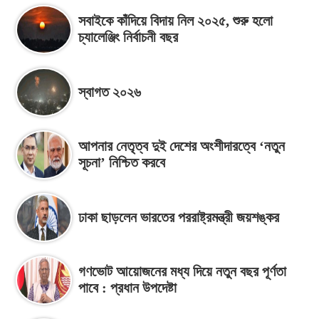
সবাইকে কাঁদিয়ে বিদায় নিল ২০২৫, শুরু হলো
চ্যালেঞ্জিং নির্বাচনী বছর
স্বাগত ২০২৬
আপনার নেতৃত্ব দুই দেশের অংশীদারত্বে ‘নতুন
সূচনা’ নিশ্চিত করবে
ঢাকা ছাড়লেন ভারতের পররাষ্ট্রমন্ত্রী জয়শঙ্কর
গণভোট আয়োজনের মধ্য দিয়ে নতুন বছর পূর্ণতা
পাবে : প্রধান উপদেষ্টা