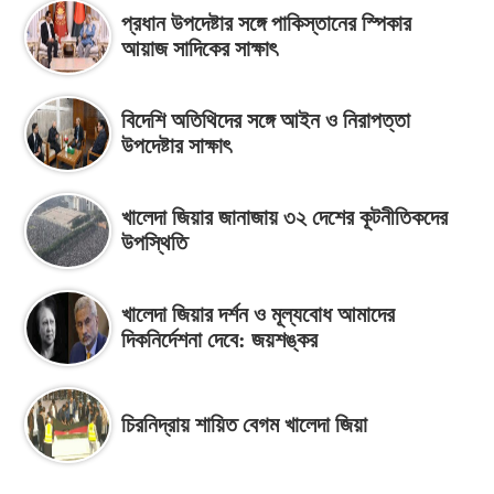
প্রধান উপদেষ্টার সঙ্গে পাকিস্তানের স্পিকার
আয়াজ সাদিকের সাক্ষাৎ
বিদেশি অতিথিদের সঙ্গে আইন ও নিরাপত্তা
উপদেষ্টার সাক্ষাৎ
খালেদা জিয়ার জানাজায় ৩২ দেশের কূটনীতিকদের
উপস্থিতি
খালেদা জিয়ার দর্শন ও মূল্যবোধ আমাদের
দিকনির্দেশনা দেবে: জয়শঙ্কর
চিরনিদ্রায় শায়িত বেগম খালেদা জিয়া