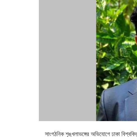
সাংগঠনিক শৃঙ্খলাভঙ্গের অভিযোগে ঢাকা বিশ্ববি