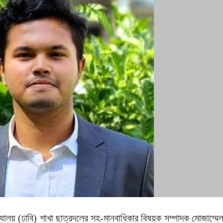
দ্যালয় (ঢাবি) শাখা ছাত্রদলের সহ-মানবাধিকার বিষয়ক সম্পাদক মোজাম্মে