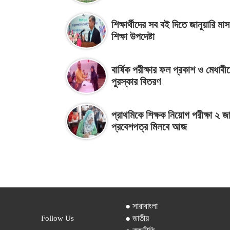
শিক্ষার্থীদের সব বই দিতে জানুয়ারি মা
শিক্ষা উপদেষ্টা
বার্ষিক পরীক্ষার ফল প্রকাশ ও মেধাবী
পুরস্কার বিতরণ
প্রাথমিকে শিক্ষক নিয়োগ পরীক্ষা ২ জা
প্রবেশপত্র মিলবে আজ
● সারাবাংলা
● জাতীয়
Follow Us