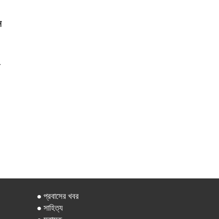
ন
● প্রবাসের খবর
● সাহিত্য