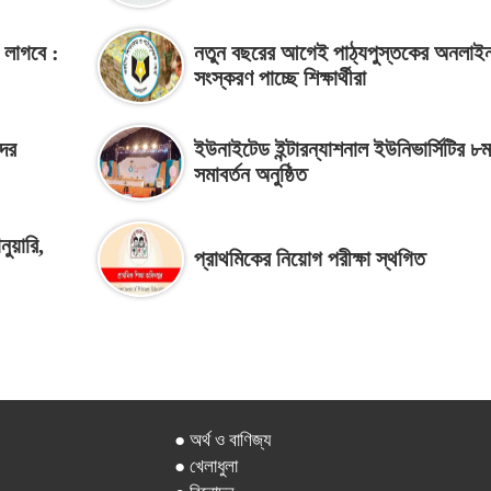
স লাগবে :
নতুন বছরের আগেই পাঠ্যপুস্তকের অনলাই
সংস্করণ পাচ্ছে শিক্ষার্থীরা
দের
ইউনাইটেড ইন্টারন্যাশনাল ইউনিভার্সিটির ৮ম
সমাবর্তন অনুষ্ঠিত
নুয়ারি,
প্রাথমিকের নিয়োগ পরীক্ষা স্থগিত
● অর্থ ও বাণিজ্য
● খেলাধুলা