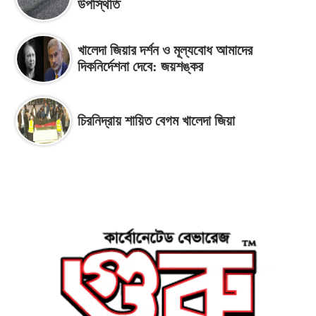
উপস্থিতি
খালেদা জিয়ার দর্শন ও মূল্যবোধ আমাদের
দিকনির্দেশনা দেবে: জয়শঙ্কর
চিরনিদ্রায় শায়িত বেগম খালেদা জিয়া