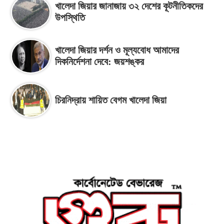
খালেদা জিয়ার জানাজায় ৩২ দেশের কূটনীতিকদের
উপস্থিতি
খালেদা জিয়ার দর্শন ও মূল্যবোধ আমাদের
দিকনির্দেশনা দেবে: জয়শঙ্কর
চিরনিদ্রায় শায়িত বেগম খালেদা জিয়া