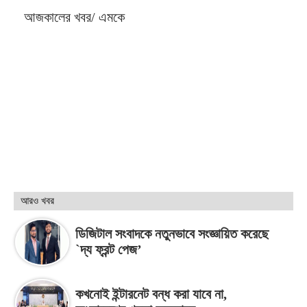
আজকালের খবর/ এমকে
আরও খবর
ডিজিটাল সংবাদকে নতুনভাবে সংজ্ঞায়িত করেছে
`দ্য ফ্রন্ট পেজ’
কখনোই ইন্টারনেট বন্ধ করা যাবে না,