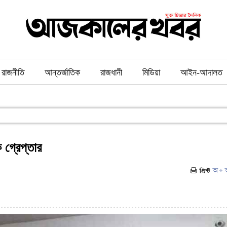
রাজনীতি
আন্তর্জাতিক
রাজধানী
মিডিয়া
আইন-আদালত
গ্রেপ্তার
৬৬৮)