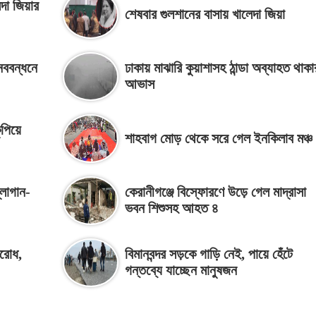
েদা জিয়ার
শেষবার গুলশানের বাসায় খালেদা জিয়া
নববন্ধনে
ঢাকায় মাঝারি কুয়াশাসহ ঠান্ডা অব্যাহত থাকা
আভাস
ুপিয়ে
শাহবাগ মোড় থেকে সরে গেল ইনকিলাব মঞ্চ
্লোগান-
কেরানীগঞ্জে বিস্ফোরণে উড়ে গেল মাদ্রাসা
ভবন শিশুসহ আহত ৪
বরোধ,
বিমানবন্দর সড়কে গাড়ি নেই, পায়ে হেঁটে
গন্তব্যে যাচ্ছেন মানুষজন