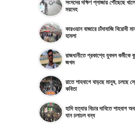
সংসদের দক্ষিণ প্লাজায় পৌঁছেছে খাল
মরদেহ
কারওয়ান বাজারে চাঁদাবাজি বিরোধী মা
হামলা
রাজধানীতে প্রকাশ্যে যুবদল কর্মীকে ক
জখম
রাতে শাহবাগে বাড়ছে মানুষ, চলছে স
কবিতা
হাদি হত্যার বিচার দাবিতে শাহবাগ অ
যান চলাচল বন্ধ