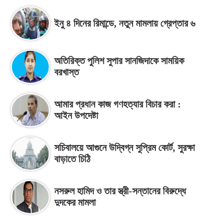
ইনু ৪ দিনের রিমান্ডে, নতুন মামলায় গ্রেপ্তার ৬
অতিরিক্ত পুলিশ সুপার সানজিদাকে সাময়িক
বরখাস্ত
আমার প্রধান কাজ গণহত্যার বিচার করা :
আইন উপদেষ্টা
সচিবালয়ে আগুনে উদ্বিগ্ন সুপ্রিম কোর্ট, সুরক্ষা
বাড়াতে চিঠি
নসরুল হামিদ ও তার স্ত্রী-সন্তানের বিরুদ্ধে
দুদকের মামলা