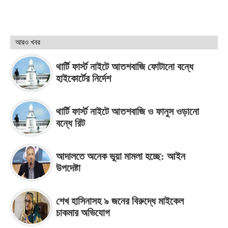
আরও খবর
থার্টি ফার্স্ট নাইটে আতশবাজি ফোটানো বন্ধে
হাইকোর্টের নির্দেশ
থার্টি ফার্স্ট নাইটে আতশবাজি ও ফানুস ওড়ানো
বন্ধে রিট
আদালতে অনেক ভুয়া মামলা হচ্ছে: আইন
উপদেষ্টা
শেখ হাসিনাসহ ৯ জনের বিরুদ্ধে মাইকেল
চাকমার অভিযোগ