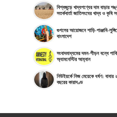
বিশ্বজুড়ে খাদ্যপণ্যের দাম বাড়ার শঙ্
সতর্কবার্তা জাতিসংঘের খাদ্য ও কৃষি স
গুগলের আয়োজনে শাড়ি-পাঞ্জাবি-লুঙ্গি
বাংলাদেশ
সংবাদমাধ্যমের দমন-পীড়ন বন্ধে পাক
অ্যামনেস্টির আহ্বান
নিউইয়র্কে নিজ মেয়েকে ধর্ষণ: বাবার 
বছরের কারাদণ্ড