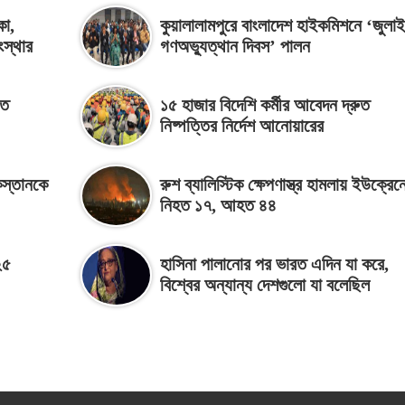
কা,
কুয়ালালামপুরে বাংলাদেশ হাইকমিশনে ‘জুলাই
ংস্থার
গণঅভ্যুত্থান দিবস’ পালন
তে
১৫ হাজার বিদেশি কর্মীর আবেদন দ্রুত
নিষ্পত্তির নির্দেশ আনোয়ারের
িস্তানকে
রুশ ব্যালিস্টিক ক্ষেপণাস্ত্র হামলায় ইউক্রেন
নিহত ১৭, আহত ৪৪
২৫
হাসিনা পালানোর পর ভারত এদিন যা করে,
বিশ্বের অন্যান্য দেশগুলো যা বলেছিল