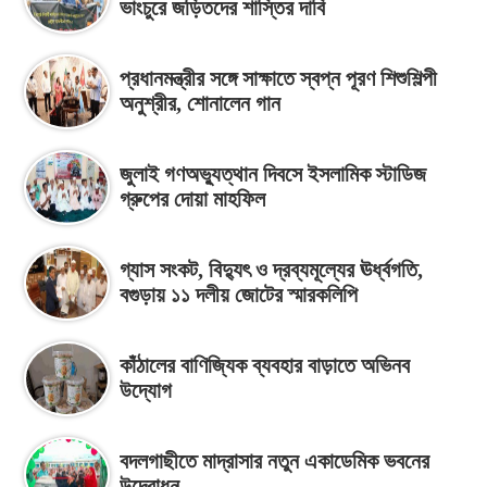
ভাংচুরে জড়িতদের শাস্তির দাবি
প্রধানমন্ত্রীর সঙ্গে সাক্ষাতে স্বপ্ন পূরণ শিশুশিল্পী
অনুশ্রীর, শোনালেন গান
জুলাই গণঅভ্যুত্থান দিবসে ইসলামিক স্টাডিজ
গ্রুপের দোয়া মাহফিল
গ্যাস সংকট, বিদ্যুৎ ও দ্রব্যমূল্যের ঊর্ধ্বগতি,
বগুড়ায় ১১ দলীয় জোটের স্মারকলিপি
কাঁঠালের বাণিজ্যিক ব্যবহার বাড়াতে অভিনব
উদ্যোগ
বদলগাছীতে মাদ্রাসার নতুন একাডেমিক ভবনের
উদ্বোধন