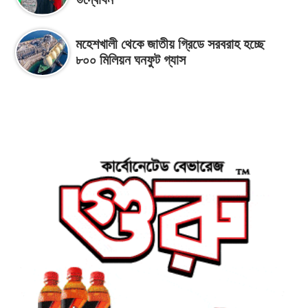
মহেশখালী থেকে জাতীয় গ্রিডে সরবরাহ হচ্ছে
৮০০ মিলিয়ন ঘনফুট গ্যাস