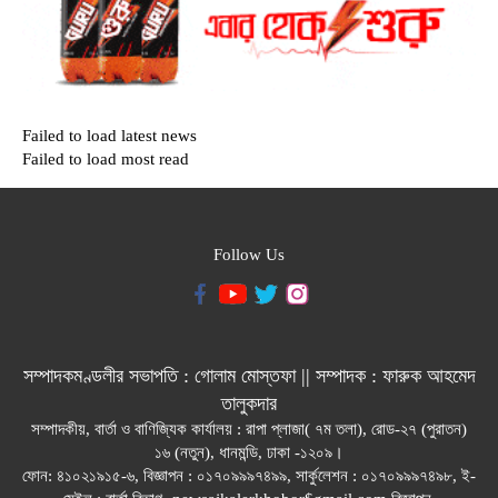
Failed to load latest news
Failed to load most read
Follow Us
সম্পাদকমণ্ডলীর সভাপতি : গোলাম মোস্তফা || সম্পাদক : ফারুক আহমেদ
তালুকদার
সম্পাদকীয়, বার্তা ও বাণিজ্যিক কার্যালয় : রাপা প্লাজা( ৭ম তলা), রোড-২৭ (পুরাতন)
১৬ (নতুন), ধানমন্ডি, ঢাকা -১২০৯।
ফোন: ৪১০২১৯১৫-৬, বিজ্ঞাপন : ০১৭০৯৯৯৭৪৯৯, সার্কুলেশন : ০১৭০৯৯৯৭৪৯৮, ই-