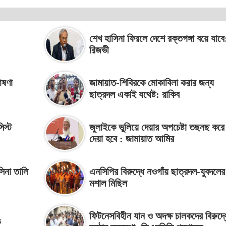
শেখ হাসিনা ফিরলে দেশে রক্তগঙ্গা বয়ে যাবে
রিজভী
োষণা
জামায়াত-শিবিরকে মোকাবিলা করার জন্য
ছাত্রদল একাই যথেষ্ট: রাকিব
িস্ট
জুলাইকে ভুলিয়ে দেয়ার অপচেষ্টা তছনছ করে
দেয়া হবে : জামায়াত আমির
িনা তালি
এনসিপির বিরুদ্ধে নওগাঁয় ছাত্রদল-যুবদলের
মশাল মিছিল
ফিটনেসবিহীন যান ও অদক্ষ চালকদের বিরুদ্ধ
ক