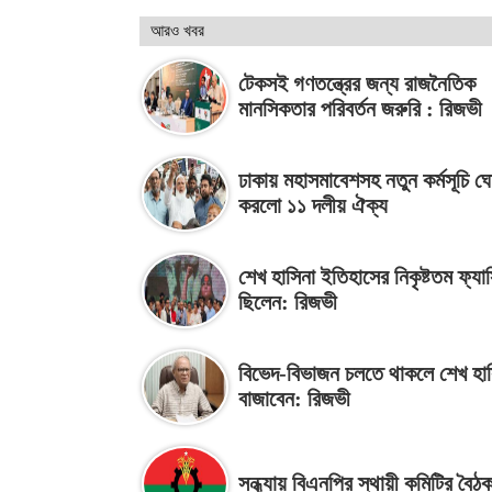
আরও খবর
টেকসই গণতন্ত্রের জন্য রাজনৈতিক
মানসিকতার পরিবর্তন জরুরি : রিজভী
ঢাকায় মহাসমাবেশসহ নতুন কর্মসূচি ঘ
করলো ১১ দলীয় ঐক্য
শেখ হাসিনা ইতিহাসের নিকৃষ্টতম ফ্যাস
ছিলেন: রিজভী
বিভেদ-বিভাজন চলতে থাকলে শেখ হাস
বাজাবেন: রিজভী
সন্ধ্যায় বিএনপির স্থায়ী কমিটির বৈঠ