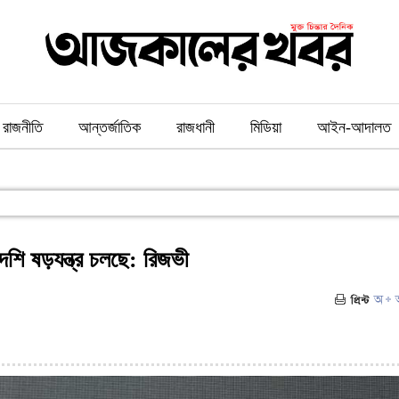
রাজনীতি
আন্তর্জাতিক
রাজধানী
মিডিয়া
আইন-আদালত
েশি ষড়যন্ত্র চলছে: রিজভী
৮)