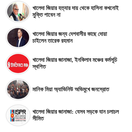
খালেদা জিয়ার হত্যার দায় থেকে হাসিনা কখনোই
মুক্তি পাবেন না
খালেদা জিয়ার জন্য দেশবাসীর কাছে দোয়া
চাইলেন তারেক রহমান
খালেদা জিয়ার জানাজা, ইনকিলাব মঞ্চের কর্মসূচি
স্থগিত
মানিক মিয়া অ্যাভিনিউ অভিমুখে জনস্রোত
খালেদা জিয়ার জানাজা: যেসব সড়কে যান চলাচল
সীমিত