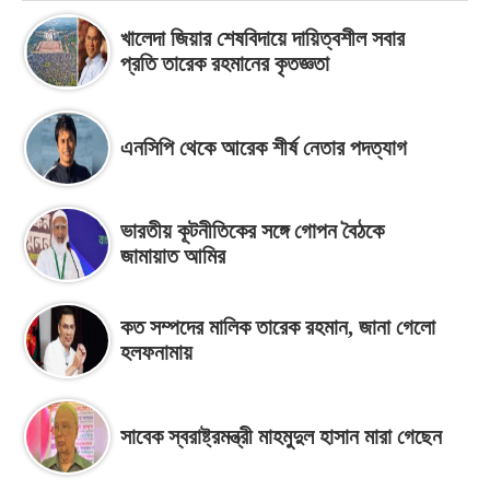
খালেদা জিয়ার শেষবিদায়ে দায়িত্বশীল সবার
প্রতি তারেক রহমানের কৃতজ্ঞতা
এনসিপি থেকে আরেক শীর্ষ নেতার পদত্যাগ
ভারতীয় কূটনীতিকের সঙ্গে গোপন বৈঠকে
জামায়াত আমির
কত সম্পদের মালিক তারেক রহমান, জানা গেলো
হলফনামায়
সাবেক স্বরাষ্ট্রমন্ত্রী মাহমুদুল হাসান মারা গেছেন