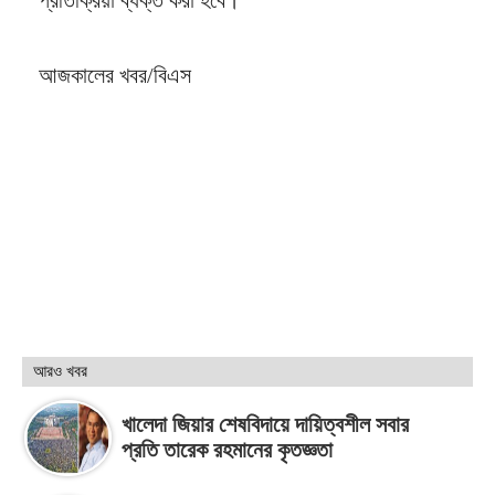
আজকালের খবর/বিএস
আরও খবর
খালেদা জিয়ার শেষবিদায়ে দায়িত্বশীল সবার
প্রতি তারেক রহমানের কৃতজ্ঞতা