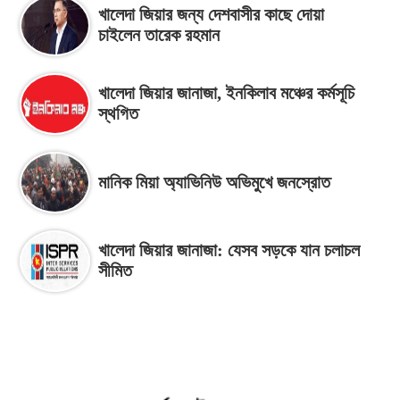
খালেদা জিয়ার জন্য দেশবাসীর কাছে দোয়া
চাইলেন তারেক রহমান
খালেদা জিয়ার জানাজা, ইনকিলাব মঞ্চের কর্মসূচি
স্থগিত
মানিক মিয়া অ্যাভিনিউ অভিমুখে জনস্রোত
খালেদা জিয়ার জানাজা: যেসব সড়কে যান চলাচল
সীমিত