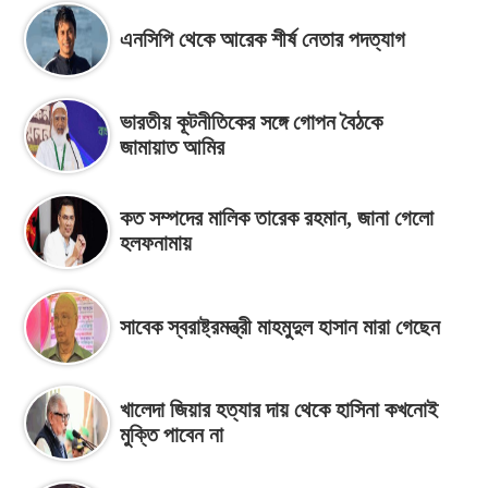
এনসিপি থেকে আরেক শীর্ষ নেতার পদত্যাগ
ভারতীয় কূটনীতিকের সঙ্গে গোপন বৈঠকে
জামায়াত আমির
কত সম্পদের মালিক তারেক রহমান, জানা গেলো
হলফনামায়
সাবেক স্বরাষ্ট্রমন্ত্রী মাহমুদুল হাসান মারা গেছেন
খালেদা জিয়ার হত্যার দায় থেকে হাসিনা কখনোই
মুক্তি পাবেন না