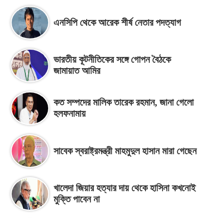
এনসিপি থেকে আরেক শীর্ষ নেতার পদত্যাগ
ভারতীয় কূটনীতিকের সঙ্গে গোপন বৈঠকে
জামায়াত আমির
কত সম্পদের মালিক তারেক রহমান, জানা গেলো
হলফনামায়
সাবেক স্বরাষ্ট্রমন্ত্রী মাহমুদুল হাসান মারা গেছেন
খালেদা জিয়ার হত্যার দায় থেকে হাসিনা কখনোই
মুক্তি পাবেন না