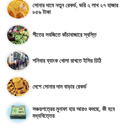
সোনার দামে নতুন রেকর্ড, ভরি ২ লাখ ২৭ হাজার
৮৫৬ টাকা
শীতের সবজিতে কাঁচাবাজারে স্বস্তি
শনিবার ব্যাংক খোলা রাখতে ইসির চিঠি
দেশে সোনার দাম বাড়ার রেকর্ড
সঞ্চয়পত্রের মুনাফা হার আরও কমছে, কী হবে
মধ্যবিত্তের