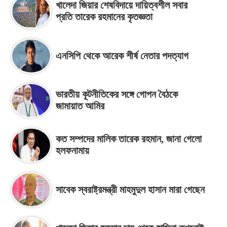
খালেদা জিয়ার শেষবিদায়ে দায়িত্বশীল সবার
প্রতি তারেক রহমানের কৃতজ্ঞতা
এনসিপি থেকে আরেক শীর্ষ নেতার পদত্যাগ
ভারতীয় কূটনীতিকের সঙ্গে গোপন বৈঠকে
জামায়াত আমির
কত সম্পদের মালিক তারেক রহমান, জানা গেলো
হলফনামায়
সাবেক স্বরাষ্ট্রমন্ত্রী মাহমুদুল হাসান মারা গেছেন