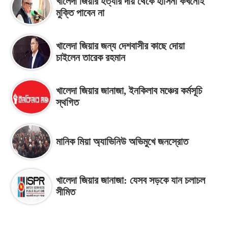
খালেদা জিয়ার হত্যার দায় থেকে হাসিনা কখনোই
মুক্তি পাবেন না
খালেদা জিয়ার জন্য দেশবাসীর কাছে দোয়া
চাইলেন তারেক রহমান
খালেদা জিয়ার জানাজা, ইনকিলাব মঞ্চের কর্মসূচি
স্থগিত
মানিক মিয়া অ্যাভিনিউ অভিমুখে জনস্রোত
খালেদা জিয়ার জানাজা: যেসব সড়কে যান চলাচল
সীমিত