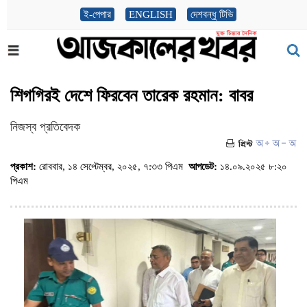
ই-পেপার
ENGLISH
দেশবন্ধু টিভি
শিগগিরই দেশে ফিরবেন তারেক রহমান: বাবর
নিজস্ব প্রতিবেদক
প্রকাশ:
রোববার, ১৪ সেপ্টেম্বর, ২০২৫, ৭:৩৩ পিএম
আপডেট:
১৪.০৯.২০২৫ ৮:২০
পিএম
(ভিজিট : ৩৮১)