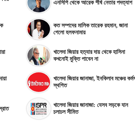
এনসিপি থেকে আরেক শীর্ষ নেতার পদত্যাগ
কে
কত সম্পদের মালিক তারেক রহমান, জানা
গেলো হলফনামায়
ারা
খালেদা জিয়ার হত্যার দায় থেকে হাসিনা
কখনোই মুক্তি পাবেন না
দোয়া
খালেদা জিয়ার জানাজা, ইনকিলাব মঞ্চের কর্মস
স্থগিত
খালেদা জিয়ার জানাজা: যেসব সড়কে যান
স্রোত
চলাচল সীমিত