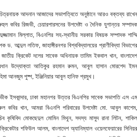
 চিত্রনায়ক আদনান আজাদের সভাপত্বিতে অনুষ্ঠানে আরও বক্তব্য রাখে
ুহুল কবির রিজভী, চেয়ারপারসনের উপদেষ্টা ও দৈনিক যুগান্তর সম্পাদ
ুজ্জামান মিল্লাত, বিএনপির সহ-স্থানীয় সরকার বিষয়ক সম্পাদক শাম্ম
ক ড. আব্দুল লতিফ, জাহাঙ্গীরনগর বিশ্ববিদ্যালয়ের প্রাণীবিদ্যা বিভাগে
শ জাতীয় ক্রিকেট দলের সাবেক অধিনায়ক তামিম ইকবাল খান, বাংলাদে
্রধান উদ্যোক্তা আতিকুর রহমান রুমন, আবুল হাসান মোরশেদ ইম
হিমা আনজুম পুষ্প, ইঞ্জিনিয়ার আবুল হানিফ প্রমুখ।
অভীক ইসকান্দার, ঢাকা মহানগর উত্তর বিএনপির সাবেক সভাপতি এস এ
য়রুল কবির খান, আমরা বিএনপি পরিবারের উপদেষ্টা মো. আবুল কাশেম
চিব কৃষিবিদ মোকছেদুল মোমিন মিথুন, সদস্য মাসুদ রানা লিটন, শাকি
্রিকেটার শফিউল আলম, বাংলাদেশ অ্যানিম্যাল ওয়েলফেয়ারের সিনিয়