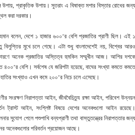
 উপায়, প্রাকৃতিক উপায়। সুতরাং এ বিষাক্ত মশার বিস্তার রোধের জন্
স্থল করা দরকার।
রহমান বলেন, দেশে ১ হাজার ৬০০’র বেশি প্রজাতির প্রাণী ছিল। এই 
তু বিলুপ্তির মুখে চলে গেছে। এটা শুধু বাংলাদেশেই নয়, বিশ্বের আর
ির কারণে অনেক প্রজাতির অস্তিত্ব হুমকিন সম্মুখীন আজ। আশির দশক
্ভবত ৪০০’র বেশি। সর্বশেষ যে জরিপটা হয়েছে, বাঘের সংখ্যা কমতে কমত
 হাতির সংখ্যাও এখন কমে ২০০’র নিচে চলে এসেছে।
ণীর সংরক্ষণ নিরাপত্তা আইন, জীববৈচিত্র্য রক্ষা আইন, পরিবেশ উন্নয়
তন ট্রাস্ট আইন, সংশ্লিষ্ট বিষয়ে দেশের অনেকগুলো আইন রয়েছে
নার সুযোগ পেলে পশুপাখি বন্যপ্রাণী তথা বাস্তুতন্ত্রের নিরাপত্তার জন্
অনেকগুলোর পরিবর্তন প্রয়োজন আছে।