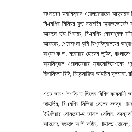
বাংলাদেশ অ্যানিম্যাল ওয়েলফেয়ারের আহ্বায়ক
বিএনপির সিনিয়র যুগ্ম মহাসচিব অ্যাডভোকেট র
আবদুল হাই শিকদার, বিএনপির কোষাধ্যক্ষ রশিদ
আকতার, শেরেবাংলা কৃষি বিশ্ববিদ্যালয়ের অধ্যাপ
অধ্যাপক ড. মনোয়ার হোসেন তুহিন, বাংলাদে
অ্যানিম্যাল ওয়েলফেয়ার অ্যাসোসিয়েশনের প
দীপান্বিতা রিদি, চিত্রনায়িকা আইরিন সুলতানা, র
এতে আরও উপস্থিত ছিলেন বিশিষ্ট ব্যবসায়ী 
জাহাঙ্গীর, বিএনপির মিডিয়া সেলের সদস্য শা
ইঞ্জিনিয়ার মোস্তফা-ই জামান সেলিম, সদস্যস
আহমেদ, ফরহাদ আলী সজীব, শাহাদত হোসেন, ক