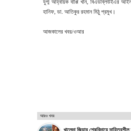
যুগ্ম আহ্বায়ক বাপ্পি খান, বিএডব্লিউইএর আই
হানিফ, ডা. আতিকুর রহমান মিঠু প্রমুখ।
আজকালের খবর/ওআর
আরও খবর
খালেদা জিয়ার শেষবিদায়ে দায়িত্বশীল