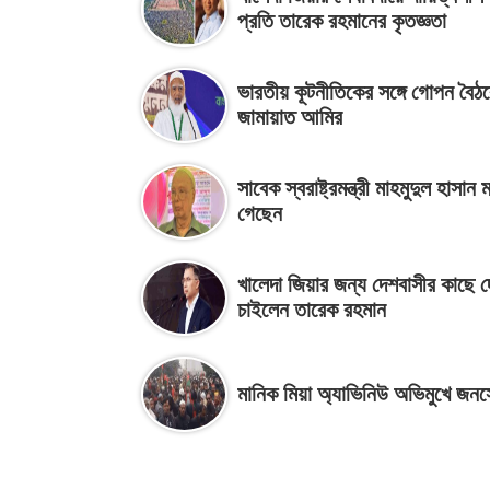
প্রতি তারেক রহমানের কৃতজ্ঞতা
ভারতীয় কূটনীতিকের সঙ্গে গোপন বৈঠ
জামায়াত আমির
সাবেক স্বরাষ্ট্রমন্ত্রী মাহমুদুল হাসান ম
গেছেন
খালেদা জিয়ার জন্য দেশবাসীর কাছে 
চাইলেন তারেক রহমান
মানিক মিয়া অ্যাভিনিউ অভিমুখে জন