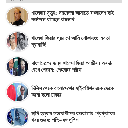
খালেদার মৃত্যু: সমবেদনা জানাতে বাংলাদেশ হাই
কমিশনে যাচ্ছেন রাজনাথ
খালেদা জিয়ার প্রয়াণে আমি শোকাহত: মমতা
ব্যানার্জি
বাংলাদেশের জন্য খালেদা জিয়া আজীবন অবদান
রেখে গেছেন: শেহবাজ শরীফ
দিল্লি থে‌কে বাংলাদেশের হাইকমিশনারকে ডেকে
আনা হলো ঢাকায়
হাদি হত্যায় সহযোগীদের কলকাতায় গ্রেপ্তারের
খবর গুজব: পশ্চিমবঙ্গ পুলিশ