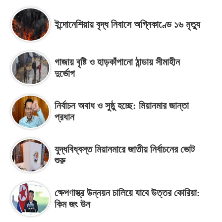
ইন্দোনেশিয়ায় বৃদ্ধ নিবাসে অগ্নিকাণ্ডে ১৬ মৃত্যু
গাজায় বৃষ্টি ও হাড়কাঁপানো ঠান্ডায় সীমাহীন
দুর্ভোগ
নির্বাচন অবাধ ও সুষ্ঠু হচ্ছে: মিয়ানমার জান্তা
প্রধান
যুদ্ধবিধ্বস্ত মিয়ানমারে জাতীয় নির্বাচনের ভোট
শুরু
ক্ষেপণাস্ত্র উন্নয়ন চালিয়ে যাবে উত্তর কোরিয়া:
কিম জং উন