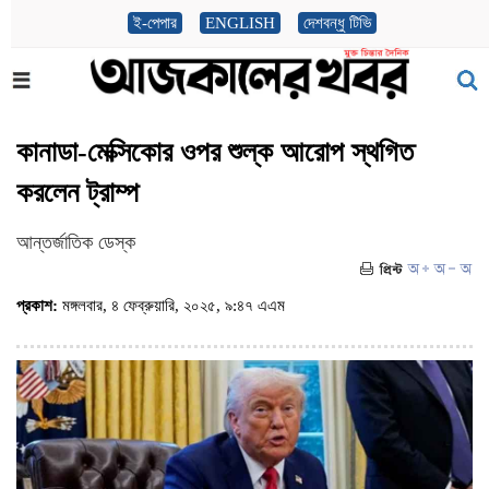
ই-পেপার
ENGLISH
দেশবন্ধু টিভি
কানাডা-মেক্সিকোর ওপর শুল্ক আরোপ স্থগিত
করলেন ট্রাম্প
আন্তর্জাতিক ডেস্ক
প্রকাশ:
মঙ্গলবার, ৪ ফেব্রুয়ারি, ২০২৫, ৯:৪৭ এএম
(ভিজিট : ৪৯১)