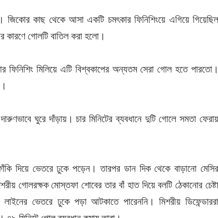
মিশর। জিকোর কাছ থেকে আসা একটি চমৎকার ফিনিশিংয়ে এগিয়ে গিয়েছি
য়ার কারণে গোলটি বাতিল করা হলো।
োর ফিনিশিং মিলিয়ে এটি বিশ্বকাপের অন্যতম সেরা গোল হতে পারতো
য়।
দারুণভাবে ঘুরে দাঁড়ায়। চার মিনিটের ব্যবধানে দুটি গোলে সমতা ফেরা
ের ফাঁকি দিয়ে ভেতরে ঢুকে পড়েন। তারপর ডান দিক থেকে বাড়ানো মেসি
ীয় গোলরক্ষক মোস্তফা শোবের তার বাঁ হাত দিয়ে বলটি ঠেকানোর চেষ্ট
লাইনের ভেতরে ঢুকে পড়া আটকাতে পারেননি। মিশরীয় ডিফেন্ডারর