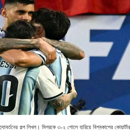
ত্যাবর্তনের গল্প লিখল। মিশরকে ৩-২ গোলে হারিয়ে বিশ্বকাপের কোয়ার্টা