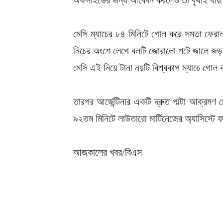
অফসাইডের জন্য আবেদন করলেও তা বৃথাই যায়।
মেসি ম্যাচের ৮৪ মিনিটে গোল করে সমতা ফেরা
নিচের অংশে লেগে বলটি জোরালো শটে জালে জড়ায়।
মেসি এই নিয়ে টানা নয়টি বিশ্বকাপ ম্যাচে গোল
তারপর আর্জেন্টিনার একটি দ্রুত পাল্টা আক্রম
৯২তম মিনিটে লাউতারো মার্টিনেজের অ্যাসিস্টে ফা
আজকালের খবর/বিএস