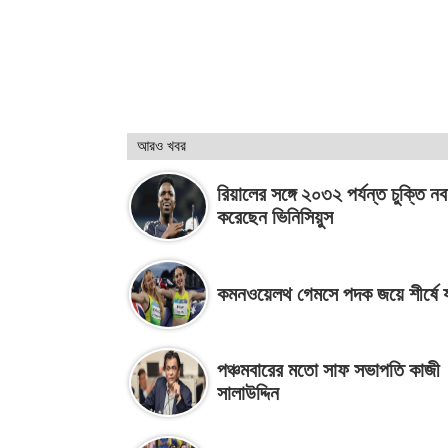
আরও খবর
রিয়ালের সঙ্গে ২০৩২ পর্যন্ত চুক্তি নব
করেছেন ভিনিসিয়ুস
কমনওয়েলথ গেমসে পদক জয়ে শীর্ষে য
পঞ্চমবারের মতো সাফ সভাপতি কাজী
সালাউদ্দিন