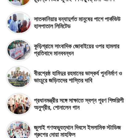
সাতকানিয়ার বন্যাদুর্গত মানুষের পাশে পার্কভিউ
হাসপাতাল লিমিটেড
কুড়িগ্রামে সাংবাদিক জোবাইয়ের ওপর হামলার
প্রতিবাদে মানববন্ধন
বীরশ্রেষ্ঠ হামিদুর রহমানের ভাস্কর্য পুননির্মাণ ও
ভাংচুরে জড়িতদের শাস্তির দাবি
প্রধানমন্ত্রীর সঙ্গে সাক্ষাতে স্বপ্ন পূরণ শিশুশিল্পী
অনুশ্রীর, শোনালেন গান
জুলাই গণঅভ্যুত্থান দিবসে ইসলামিক স্টাডিজ
গ্রুপের দোয়া মাহফিল