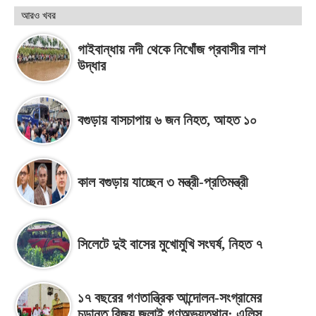
আরও খবর
গাইবান্ধায় নদী থেকে নিখোঁজ প্রবাসীর লাশ
উদ্ধার
বগুড়ায় বাসচাপায় ৬ জন নিহত, আহত ১০
কাল বগুড়ায় যাচ্ছেন ৩ মন্ত্রী-প্রতিমন্ত্রী
সিলেটে দুই বাসের মুখোমুখি সংঘর্ষ, নিহত ৭
১৭ বছরের গণতান্ত্রিক আন্দোলন-সংগ্রামের
চূড়ান্ত বিজয় জুলাই গণঅভ্যুত্থান: এলিস