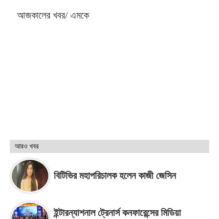
আজকালের খবর/ এমকে
আরও খবর
বিটিভির মহাপরিচালক হলেন কাজী জেসিন
ইন্টারন্যাশনাল ট্রেনার্স কনফারেন্সের মিডিয়া