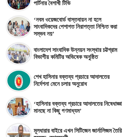
পার্টনার বৈশাখী টিভি
‘নবম ওয়েজবোর্ড বাস্তবায়ন না হলে
সাংবাদিকদের পেশাগত নিরাপত্তা নিশ্চিত করা
সম্ভব নয়’
বাংলাদেশ সাংবাদিক উন্নয়ন সংস্থার চট্টগ্রাম
বিভাগীয় কমিটির অভিষেক অনুষ্ঠিত
শেখ হাসিনার বক্তব্য প্রচারে আদালতের
নির্দেশনা মেনে চলার অনুরোধ
‘হাসিনার বক্তব্য প্রচারে আদালতের নিষেধাজ্ঞা
মানছে না কিছু গণমাধ্যম’
মূলধারার বাইরে এখন সিটিজেন জার্নালিজম তৈরি