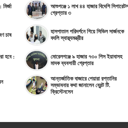
 মির্জা
আশুগঞ্জে ১ লাখ ৪৪ হাজার বিদেশি সিগারেট
গ্রেপ্তার ৩
হাসপাতাল পরিদর্শনে গিয়ে সিভিল সার্জনকে
বণ চাষ
বদলি স্বাস্থ্যমন্ত্রীর
রা হবে :
মোরেলগঞ্জে ৯ হাজার ৭৩০ পিস ইয়াবাসহ
মাদক ব্যবসায়ী গ্রেপ্তার
আন্তর্জাতিক বাজারে পেয়ারা রপ্তানির
েন
সম্ভাবনার কথা জানালেন ব্রেন্ট টি.
ক্রিস্টেনসেন