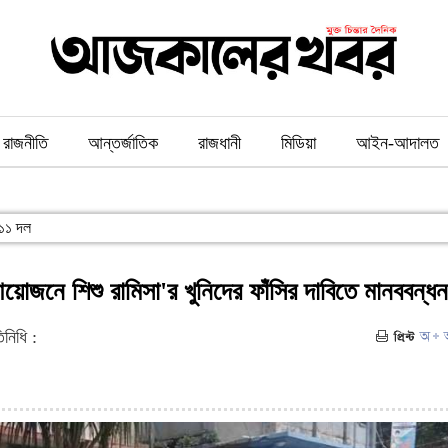
রাজনীতি
আন্তর্জাতিক
রাজধানী
মিডিয়া
আইন-আদালত
ল ১১ দল
জনে শিশু রামিসা'র খুনিদের ফাঁসির দাবিতে মানববন্ধন
নিধি :