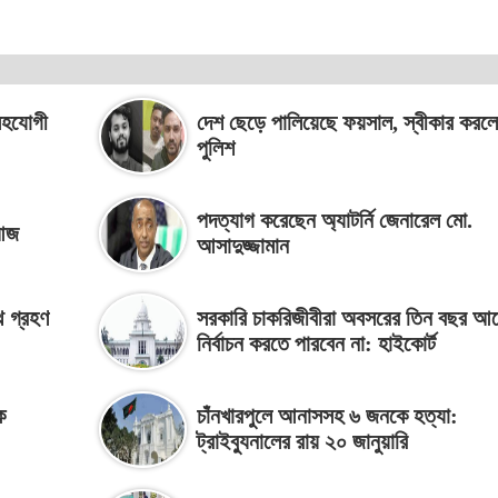
সহযোগী
দেশ ছেড়ে পালিয়েছে ফয়সাল, স্বীকার করল
পুলিশ
পদত্যাগ করেছেন অ্যাটর্নি জেনারেল মো.
 আজ
আসাদুজ্জামান
থ গ্রহণ
সরকারি চাকরিজীবীরা অবসরের তিন বছর আ
নির্বাচন করতে পারবেন না: হাইকোর্ট
ক
চাঁনখারপুলে আনাসসহ ৬ জনকে হত্যা:
ট্রাইব্যুনালের রায় ২০ জানুয়ারি