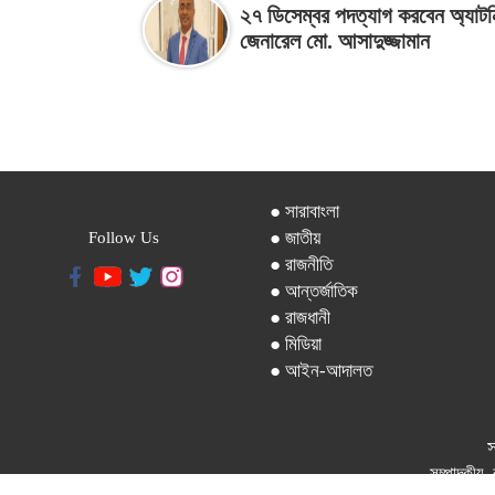
২৭ ডিসেম্বর পদত্যাগ করবেন অ্যাটর্ন
জেনারেল মো. আসাদুজ্জামান
● সারাবাংলা
● জাতীয়
Follow Us
● রাজনীতি
● আন্তর্জাতিক
● রাজধানী
● মিডিয়া
● আইন-আদালত
স
সম্পাদকীয়, 