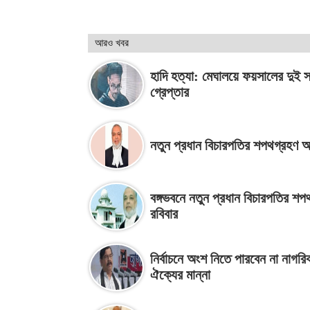
আরও খবর
হাদি হত্যা: মেঘালয়ে ফয়সালের দুই 
গ্রেপ্তার
নতুন প্রধান বিচারপতির শপথগ্রহণ
বঙ্গভবনে নতুন প্রধান বিচারপতির শপ
রবিবার
নির্বাচনে অংশ নিতে পারবেন না নাগরি
ঐক্যের মান্না