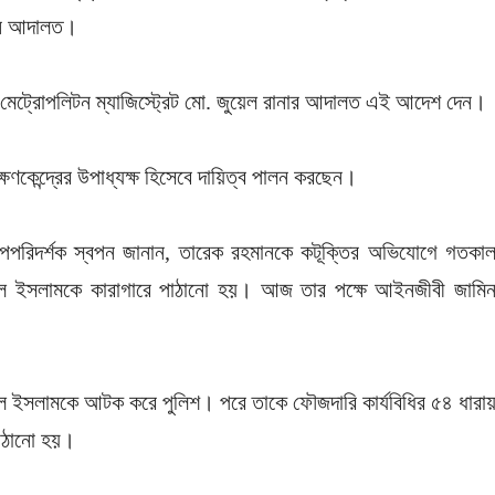
ছেন আদালত।
ার মেট্রোপলিটন ম্যাজিস্ট্রেট মো. জুয়েল রানার আদালত এই আদেশ দেন।
ষণকেন্দ্রের উপাধ্যক্ষ হিসেবে দায়িত্ব পালন করছেন।
উপপরিদর্শক স্বপন জানান, তারেক রহমানকে কটূক্তির অভিযোগে গতকা
দুল ইসলামকে কারাগারে পাঠানো হয়। আজ তার পক্ষে আইনজীবী জামি
।
ুল ইসলামকে আটক করে পুলিশ। পরে তাকে ফৌজদারি কার্যবিধির ৫৪ ধারা
পাঠানো হয়।