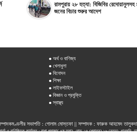
ি
রামপুরায় ২৮ হত্যা: বিজিবির রেদোয়ানুলসহ 
জনের বিচার শুরুর আদেশ
● অর্থ ও বাণিজ্য
● খেলাধুলা
● বিনোদন
● শিক্ষা
● লাইফস্টাইল
● বিজ্ঞান ও প্রযুক্তি
● স্বাস্থ্য
ম্পাদকমণ্ডলীর সভাপতি : গোলাম মোস্তফা || সম্পাদক : ফারুক আহমেদ তালুকদ
বার্তা ও বাণিজ্যিক কার্যালয় : রাপা প্লাজা( ৭ম তলা), রোড-২৭ (পুরাতন) ১৬ (নতুন), ধানমন্ডি,