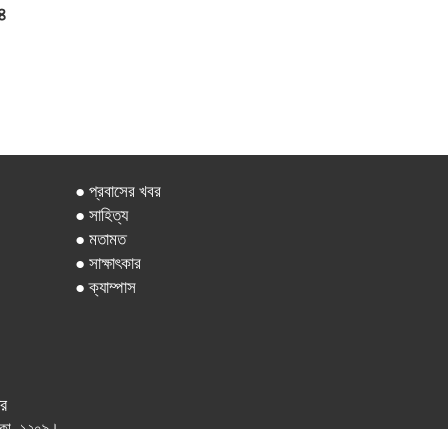
৪
● প্রবাসের খবর
● সাহিত্য
● মতামত
● সাক্ষাৎকার
● ক্যাম্পাস
ার
 ঢাকা -১২০৯।